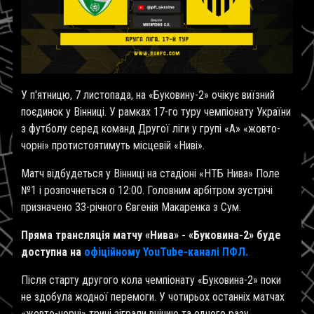
У п'ятницю, 7 листопада, на «Буковину-2» очікує виїзний
поєдинок у Вінниці. У рамках 17-го туру чемпіонату України
з футболу серед команд Другої ліги у групі «А» «жовто-
чорні» протистоятимуть місцевій «Ниві».
Матч відбудеться у Вінниці на стадіоні «НТБ Нива» Поле
№1 і розпочнеться о 12:00. Головним арбітром зустрічі
призначено 33-річного Євгенія Макаренка з Сум.
Пряма трансляція матчу «Нива» - «Буковина-2» буде
доступна на
офіційному YouTube-каналі ПФЛ.
Після старту другого кола чемпіонату «Буковина-2» поки
не здобула жодної перемоги. У чотирьох останніх матчах
«жовто-чорні» тричі зіграли внічию та одного разу