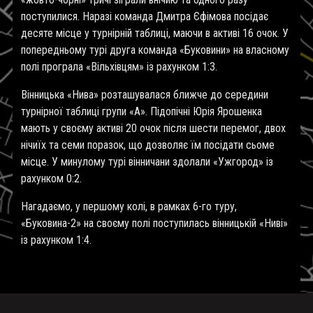
поступилися. Наразі команда Дмитра Єфімова посідає
десяте місце у турнірній таблиці, маючи в активі 16 очок. У
попередньому турі друга команда «Буковини» на власному
полі програла «Вільхівцям» із рахунком 1:3.
Вінницька «Нива» розташувалася ближче до середини
турнірної таблиці групи «А». Підопічні Юрія Ярошенка
мають у своєму активі 20 очок після шести перемог, двох
нічиїх та семи поразок, що дозволяє їм посідати сьоме
місце. У минулому турі вінничани здолали «Ужгород» із
рахунком 0:2.
Нагадаємо, у першому колі, в рамках 6-го туру,
«Буковина-2» на своєму полі поступилась вінницькій «Ниві»
із рахунком 1:4.