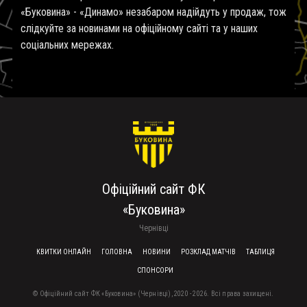
«Буковина» - «Динамо» незабаром надійдуть у продаж, тож
слідкуйте за новинами на офіційному сайті та у наших
соціальних мережах.
Офіційний сайт ФК
«Буковина»
Чернівці
FOOTER MENU
КВИТКИ ОНЛАЙН
ГОЛОВНА
НОВИНИ
РОЗКЛАД МАТЧІВ
ТАБЛИЦЯ
СПОНСОРИ
© Офіційний сайт ФК «Буковина» (Чернівці), 2020 - 2026. Всі права захищені.