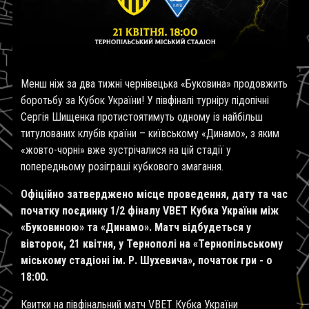
Менш ніж за два тижні чернівецька «Буковина» продовжить
боротьбу за Кубок України! У півфіналі турніру підопічні
Сергія Шищенка протистоятимуть одному із найбільш
титулованих клубів країни – київському «Динамо», з яким
«жовто-чорні» вже зустрічалися на цій стадії у
попередньому розіграші кубкового змагання.
Офіційно затверджено місце проведення, дату та час
початку поєдинку 1/2 фіналу
VBET
Кубка України між
«Буковиною» та «Динамо». Матч відбудеться у
вівторок, 21 квітня, у Тернополі на «Тернопільському
міському стадіоні ім. Р. Шухевича», початок гри - о
18:00.
Квитки на півфінальний матч
VBET
Кубка України