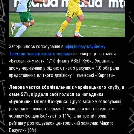
Завершилось голосування в
офіційному клубному
Telegram-каналі «жовто-чорних»
за найкращого гравця
«Буковини» у матчі 1/16 фіналу VBET Кубка України, в
якому чернівчани у рідних стінах з рахунком 1:0 обіграли
представника елітного дивізіону – львівські «Карпати».
Левова частка вболівальників чернівецького клубу, а
саме 57%, віддали свої голоси за нападника
«Буковини» Олега Кожушка!
Друге місце у голосуванні
розділили голкіпер Герман Пеньков та капітан «жовто-
чорних» Богдан Бойчук (по 11%), а на третій позиції
рейтингу розташувався центральний захисник Микита
Безуглий (8%).