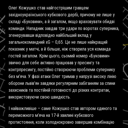
Олег Кожушко став найгострішим гравцем
західноукраїнського кубкового дербі, причому не лише у
складі «Буковини», а й загалом, якщо враховувати обидві
команди. Нападник завдав три удари по воротах суперника,
згенерувавши відповідно найбільший вклад у
загальнокомандний xG – 0,65. Це не лише найкращий
показник у матчі, а й більше, ніж створила уся команда
гостей загалом. Крім цього, сьомий номер «Буковини»
звично для себе активно працював у пресингу та
контрпресингу, постійно створюючи проблеми супернику
без м’яча. У фазі атаки Олег тримав у напрузі високу лінію
оборони львів’ян завдяки регулярним забіганням за спини
захисників та постійній готовності до різких контратак,
використовуючи свою швидкість.
І найважливіше – саме Кожушко став автором єдиного та
переможного м’яча на 17-й хвилині кубкового
протистояння, коли холоднокровно завершив комбінацію