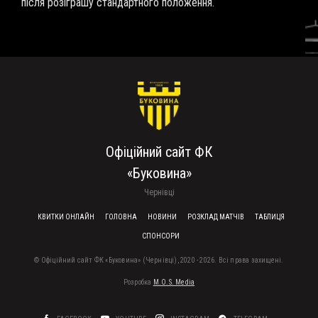
після розіграшу стандартного положення.
Офіційний сайт ФК
«Буковина»
Чернівці
FOOTER MENU
КВИТКИ ОНЛАЙН
ГОЛОВНА
НОВИНИ
РОЗКЛАД МАТЧІВ
ТАБЛИЦЯ
СПОНСОРИ
© Офіційний сайт ФК «Буковина» (Чернівці), 2020 - 2026. Всі права захищені.
Розробка
M.O.S. Media