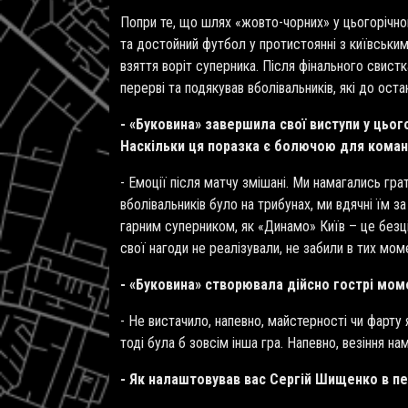
Попри те, що шлях «жовто-чорних» у цьогорічно
та достойний футбол у протистоянні з київським
взяття воріт суперника. Після фінального свист
перерві та подякував вболівальників, які до ост
- «Буковина» завершила свої виступи у цьог
Наскільки ця поразка є болючою для кома
- Емоції після матчу змішані. Ми намагались гр
вболівальників було на трибунах, ми вдячні їм з
гарним суперником, як «Динамо» Київ – це безці
свої нагоди не реалізували, не забили в тих мом
- «Буковина» створювала дійсно гострі мом
- Не вистачило, напевно, майстерності чи фарту
тоді була б зовсім інша гра. Напевно, везіння н
- Як налаштовував вас Сергій Шищенко в пер