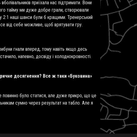
 вболівальників приїхала нас підтримати. Вони
угого тайму ми дуже добре грали, створювали
ку 2:1 наші шанси були б кращими. Тренерський
все від себе можливе, щоб врятувати гру.
трибуни гнали вперед, тому навіть якщо десь
стачило, напевно, досвіду і холоднокровності.
оричне досягнення? Все ж таки «Буковина»
це повинно було статися, але дуже прикро, що це
альникам сумно через результат на табло. Але я