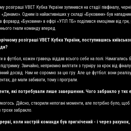
му розіграші VBET Кубка України зупинився на стадії півфіналу, че
 «Динамо». Одним із найактивніших у складі «Буковини» був нападни
ка форвард «Буковини» в ефірі «УПЛ ТБ» поділився емоціями від гри,
аннього гнали команду вперед.
орічному розіграші VBET Кубка України, поступившись київсько
нди?
ати в футбол, кожен гравець віддав всього себе на полі. Намагались
а підтримку. Звичайно, неприємно вилітати з турніру за крок від фінал
нний досвід. Нам не соромно за цю гру. Але це футбол: вони реаліз
ентах, де мали забивати, тому і програли.
енти, які потребували лише завершення. Чого забракло у тих 
 якогось. Дійсно, створили непогані моменти, але потрібно було, щоб
ам трохи забракло.
ерві, коли настрій команди був пригнічений - і через рахунок,