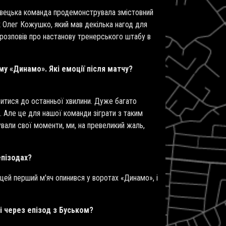
рнівецька команда продемонструвала змістовний
к Олег Кожушко, який мав декілька нагод для
 розповів про настанову тренерського штабу в
му «Динамо». Які емоції після матчу?
 битися до останньої хвилини. Дуже багато
у. Але це для нашої команди зіграти з таким
ували свої моменти, ми, на превеликий жаль,
епізодах?
 цей перший м'яч опинився у воротах «Динамо», і
 і через епізод з Буськом?