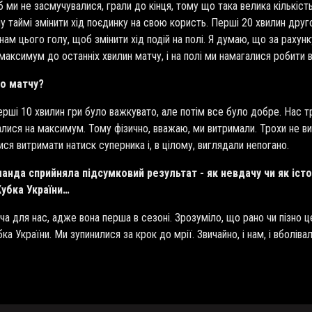
 ми не засмучувалися, грали до кінця, тому що така велика кількість
му таймі змінити хід поєдинку на свою користь. Перші 20 хвилин др
нам цього голу, щоб змінити хід подій на полі. Я думаю, що за рахун
аксимум до останніх хвилин матчу, і на полі ми намагалися робити 
го матчу?
перші 10 хвилин гри було важкувато, але потім все було добре. Нас 
алися на максимум. Тому фізично, вважаю, ми витримали. Трохи не ви
я витримати натиск суперника і, в цілому, виглядали непогано.
анда сприйняла підсумковий результат - як невдачу чи як іст
Кубка України…
ача для нас, адже вона перша в сезоні. Зрозуміло, що рано чи пізно 
а України. Ми зупинилися за крок до мрії. Звичайно, і нам, і вболів