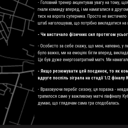
- Головний тренер акцентував увагу на тому, щоб
гнали команду вперед, і ми намагалися в друго
тиск на ворота суперника. Просто не вистачило 
штаб наголошував, що потрібно викладатися на м
- Чи вистачало фізичних сил протягом усьо
- Особисто за себе скажу, що мені, напевно, у 
було важко, ми на емоціях бігли вперед, виклад
Це був дуже енергозатратний матч. Ми намагалис
- Якщо резюмувати цей поєдинок, то як ком
вдруге поспіль зіграла на стадії 1/2 фіналу 
- Враховуючи перебіг сезону, ця поразка - невд
трапилося саме у важливому матчі півфіналу Кубк
думаю, що глядачам сама гра сподобалась.