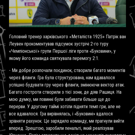
Головний тренер харківського «Металіста 1925» Патрік ван
Леувен прокоментував підсумок зустрічі 2-го туру
«Чемпіонської» групи Першої ліги проти «Буковини», у
якому його команда святкувала перемогу 2:1.
- Ми добре розпочали поєдинок, створили багато моментів
через фланги. Гра була структурована, нам вдавалося
успішно будувати гру через фланги, змінюючи вектор атак.
Багато гостроти створили з тієї зони, де діяв Рашиця. На
мою думку, ми повинні були забивати більше ще до
перерви. У другому таймі хотіли підняти темп гри, але не
все вдавалося. Гра вирівнялась, і «Буковині» вдалося
зрівняти рахунок. Це зарядило команду, ми прагнули вийти
вперед. Зрештою, заробили пенальті, який реалізував