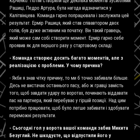
Юрченко. Потім створили ще декілька моментів зусиллями
Рашиці, Педро Артура, була нагода відзначитися у
Калітвінцева. Команда гарно попрацювала і заслужила цей
результат. Ермір Рашиця, який став співавтором двох
голів, був дуже активним на початку. Він такий гравець,
який може сам собі створити момент. Ермір гарно себе
проявив як для першого разу у стартовому складі.
- Команда створює досить багато моментів, але з
реалізацією є проблеми. У чому причина?
- Якби я знав чітку причину, то ми б точно забивали більше.
Десь не вистачає останнього пасу, або ж гравці замість
того, щоб завдати удару по воротах, починають віддавати
пас на партнера, який перебуває у гіршій позиції. Над цим
потрібно працювати, щоб було легше забивати і здобувати
переможні результати.
- Сьогодні гол у ворота вашої команди забив Микита
Безуглий. Не шкодуєте, що відпустили його у