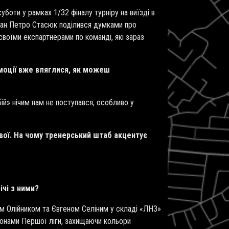
боти у рамках 1/32 фіналу турніру на виїзді в
вчан Петро Стасюк поділився думками про
 своїми експартнерами по команді, які зараз
емоції вже вляглися, як можеш
ій» нічим нам не поступався, особливо у
ової. На чому тренерський штаб акцентує
ічі з ними?
сом Олійником та Євгеном Селіним у складі «ЛНЗ»
іонами Першої ліги, захищаючи кольори