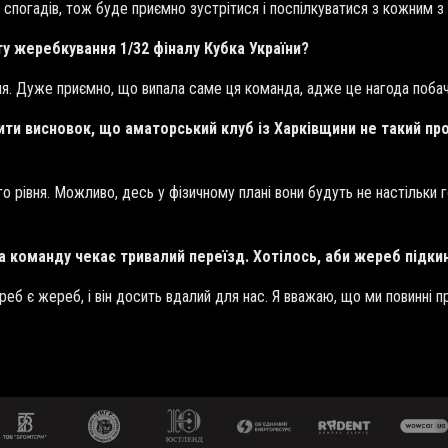
 спогадів, тож буде приємно зустрітися і поспілкуватися з кожним з
ту жеребкування 1/32 фіналу Кубка України?
ння. Дуже приємно, що випала саме ця команда, адже це нагода поба
ити висновок, що аматорський клуб із Харківщини не такий пр
ого рівня. Можливо, десь у фізичному плані вони будуть не настільки г
 на команду чекає тривалий переїзд. Хотілось, аби жереб підк
реб є жереб, і він досить вдалий для нас. Я вважаю, що ми повинні п