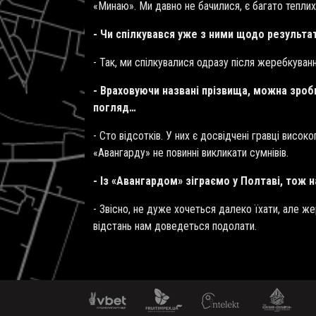
«Минаю». Ми давно не бачилися, є багато теплих
- Чи спілкувався уже з ними щодо результа
- Так, ми спілкувалися одразу після жеребкува
- Враховуючи названі прізвища, можна зроб
погляд…
- Сто відсотків. У них є досвідчені гравці висок
«Авангарду» не повинні викликати сумнівів.
- Із «Авангардом» зіграємо у Полтаві, тож
- Звісно, не дуже хочеться далеко їхати, але же
відстань нам доведеться подолати.