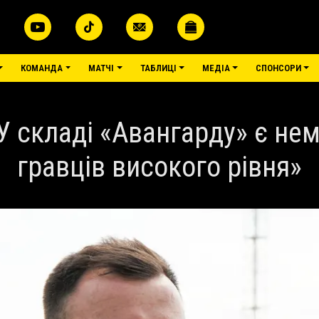
КОМАНДА
МАТЧІ
ТАБЛИЦІ
МЕДІА
СПОНСОРИ
У складі «Авангарду» є не
гравців високого рівня»