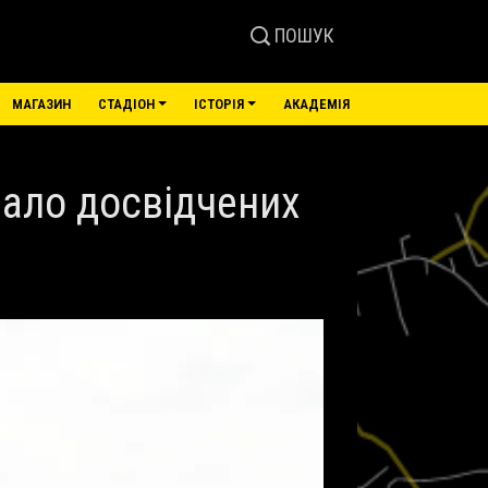
ПОШУК
МАГАЗИН
СТАДІОН
ІСТОРІЯ
АКАДЕМІЯ
мало досвідчених