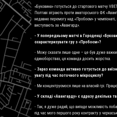
«Буковина» готується до стартового матчу VBET 
Полтаві зіграють проти аматорського ФК «Аванг
недавню перемогу над «Пробоєм» у чемпіонаті, ро
виступають за «Авангард».
- У попередньому матчі в Городенці «Буков
охарактеризувати гру з «Пробоєм»?
- Можу сказати лише одне – це був дуже важкий 
єдиноборствах, ця команда досить жорстка.
- Зараз команда активно готується до виїзн
увагу під час поточного мікроциклу?
- Ми концентруємося лише на власній грі. Прац
- У складі «Авангарду» є одразу декілька тв
- Так, я дуже радий, що випаде можливість поба
під час мого першого року контракту у черкась