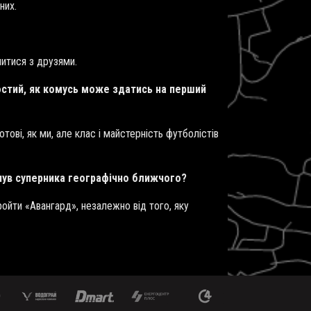
 них.
читися з друзями.
остий, як комусь може здатись на перший
отові, як ми, але клас і майстерність футболістів
инув суперника географічно ближчого?
ройти «Авангард», незалежно від того, яку