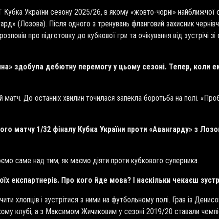
Кубка України сезону 2025/26, в якому «жовто-чорні» найближчої су
ард» (Лозова). Після одного з тренувань фланговий захисник черні
зповів про підготовку до кубкової гри та очікування від зустрічі зі
ина» здобула дебютну перемогу у цьому сезоні. Тепер, коли 
матч. До останніх хвилин точилася запекла боротьба на полі. «Проб
ого матчу 1/32 фіналу Кубка України проти «Авангарду» з Лоз
юємо саме над тим, як маємо діяти проти кубкового суперника.
оїх експартнерів. Про кого йде мова? І наскільки чекаєш зустр
чити хлопців і зустрітися з ними на футбольному полі. Грав із Дени
кому клубі, а з Максимом Жичиковим у сезоні 2019/20 ставали чемп