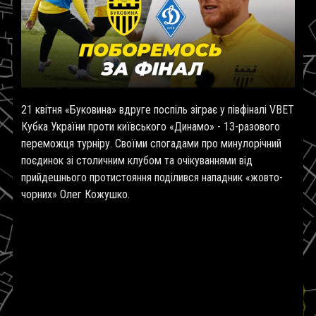
21 квітня «Буковина» вдруге поспіль зіграє у півфіналі VBET
Кубка України проти київського «Динамо» - 13-разового
переможця турніру. Своїми спогадами про минулорічний
поєдинок зі столичним клубом та очікуваннями від
прийдешнього протистояння поділився нападник «жовто-
чорних» Олег Кожушко.