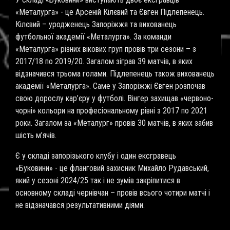
«Металурга» - це Арсеній Кілєвий та Євген Підлепенець.
Кілєвий – уродженець Запоріжжя та вихованець
футбольної академії «Металурга». За команди
«Металурга» різних вікових груп провів три сезони – з
2017/18 по 2019/20. Загалом зіграв 39 матчів, в яких
відзначився трьома голами. Підлепенець також вихованець
академії «Металурга». Саме у Запоріжжі Євген розпочав
свою дорослу кар’єру у футболі. Вінгер захищав «червоно-
чорні» кольори на професіональному рівні з 2017 по 2021
роки. Загалом за «Металург» провів 30 матчів, в яких забив
шість м’ячів.
Є у складі запорізького клубу і один ексгравець
«Буковини» - це фланговий захисник Михайло Рудавський,
який у сезоні 2024/25 так і не зумів закріпитися в
основному складі чернівчан – провів всього чотири матчі і
не відзначався результативними діями.