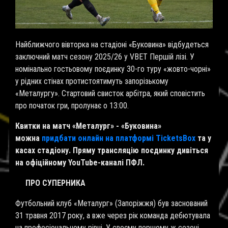
Найближчого вівторка на стадіоні «Буковина» відбудеться
заключний матч сезону 2025/26 у VBET Першій лізі. У
номінально гостьовому поєдинку 30-го туру «жовто-чорні»
у рідних стінах протистоятимуть запорізькому
«Металургу». Стартовий свисток арбітра, який сповістить
про початок гри, пролунає о 13:00.
Квитки на матч «Металург» - «Буковина»
можна
придбати онлайн на платформі TicketsBox
та у
касах стадіону. Пряму трансляцію поєдинку дивіться
на офіційному YouTube-каналі ПФЛ.
ПРО СУПЕРНИКА
Футбольний клуб «Металург» (Запоріжжя) був заснований
31 травня 2017 року, а вже через рік команда дебютувала
на професіональному рівні. У своєму першому ж сезоні