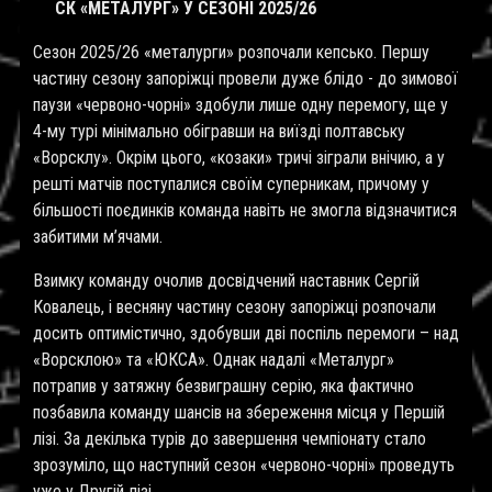
СК «МЕТАЛУРГ» У СЕЗОНІ 2025/26
Сезон 2025/26 «металурги» розпочали кепсько. Першу
частину сезону запоріжці провели дуже блідо - до зимової
паузи «червоно-чорні» здобули лише одну перемогу, ще у
4-му турі мінімально обігравши на виїзді полтавську
«Ворсклу». Окрім цього, «козаки» тричі зіграли внічию, а у
решті матчів поступалися своїм суперникам, причому у
більшості поєдинків команда навіть не змогла відзначитися
забитими м’ячами.
Взимку команду очолив досвідчений наставник Сергій
Ковалець, і весняну частину сезону запоріжці розпочали
досить оптимістично, здобувши дві поспіль перемоги – над
«Ворсклою» та «ЮКСА». Однак надалі «Металург»
потрапив у затяжну безвиграшну серію, яка фактично
позбавила команду шансів на збереження місця у Першій
лізі. За декілька турів до завершення чемпіонату стало
зрозуміло, що наступний сезон «червоно-чорні» проведуть
уже у Другій лізі.