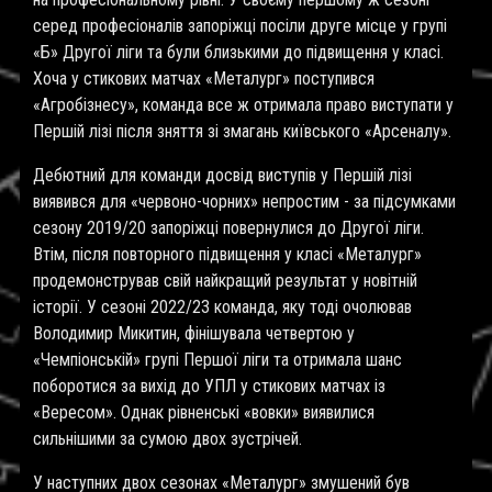
серед професіоналів запоріжці посіли друге місце у групі
«Б» Другої ліги та були близькими до підвищення у класі.
Хоча у стикових матчах «Металург» поступився
«Агробізнесу», команда все ж отримала право виступати у
Першій лізі після зняття зі змагань київського «Арсеналу».
Дебютний для команди досвід виступів у Першій лізі
виявився для «червоно-чорних» непростим - за підсумками
сезону 2019/20 запоріжці повернулися до Другої ліги.
Втім, після повторного підвищення у класі «Металург»
продемонстрував свій найкращий результат у новітній
історії. У сезоні 2022/23 команда, яку тоді очолював
Володимир Микитин, фінішувала четвертою у
«Чемпіонській» групі Першої ліги та отримала шанс
поборотися за вихід до УПЛ у стикових матчах із
«Вересом». Однак рівненські «вовки» виявилися
сильнішими за сумою двох зустрічей.
У наступних двох сезонах «Металург» змушений був