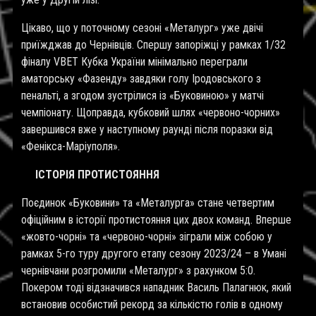
Цікаво, що у поточному сезоні «Металург» уже двічі
приїжджав до Чернівців. Спершу запоріжці у рамках 1/32
фіналу VBET Кубка України мінімально переграли
аматорську «Фазенду» завдяки голу Іродовського з
пенальті, а згодом зустрілися із «Буковиною» у матчі
чемпіонату. Щоправда, кубковий шлях «червоно-чорних»
завершився вже у наступному раунді після поразки від
«Фенікса-Маріуполя».
ІСТОРІЯ ПРОТИСТОЯННЯ
Поєдинок «Буковини» та «Металурга» стане четвертим
офіційним в історії протистояння цих двох команд. Вперше
«жовто-чорні» та «червоно-чорні» зіграли між собою у
рамках 5-го туру другого етапу сезону 2023/24 – в Умані
чернівчани розгромили «Металург» з рахунком 5:0.
Покером тоді відзначився нападник Василь Палагнюк, який
встановив особистий рекорд за кількістю голів в одному