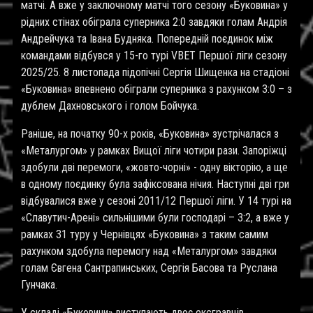
матчі. А вже у заключному матчі того сезону «Буковина» у
рідних стінах обіграла суперника 2:0 завдяки голам Андрія
Андрейчука та Івана Будняка. Попередній поєдинок між
командами відбувся у 15-го турі
VBET
Першої ліги сезону
2025/25. 8 листопада підопічні Сергія Шищенка на стадіоні
«Буковина» впевнено обіграли суперника з рахунком 3:0 – з
дублем Дахновського і голом Бойчука.
Раніше, на початку 90-х років, «Буковина» зустрічалася з
«Металургом» у рамках Вищої ліги чотири рази. Запоріжці
здобули дві перемоги, «жовто-чорні» - одну вікторію, а ще
в одному поєдинку була зафіксована нічия. Наступні дві гри
відбувалися вже у сезоні 2011/12 Першої ліги. У 14 турі на
«Славутич-Арені» сильнішими були господарі – 3:2, а вже у
рамках 31 туру у Чернівцях «Буковина» з таким самим
рахунком здобула перемогу над «Металургом» завдяки
голам Євгена Сантрапинських, Сергія Басова та Руслана
Гунчака.
У складі «Буковини» виступають двоє ексгравців