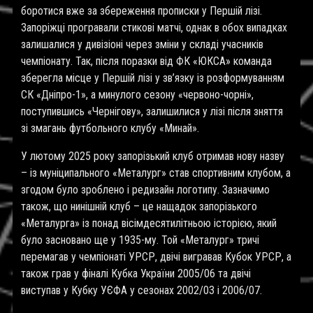
боротися вже за збереження прописки у Першій лізі.
Запоріжці програвали стикові матчі, однак в обох випадках
залишалися у дивізіоні через зміни у складі учасників
чемпіонату. Так, після поразки від ФК «ЮКСА» команда
зберегла місце у Першій лізі у зв’язку із розформуванням
СК «Дніпро-1», а минулого сезону «червоно-чорні»,
поступившись «Чернігову», залишилися у лізі після зняття
зі змагань футбольного клубу «Минай».
У лютому 2025 року запорізький клуб отримав нову назву
– із муніципального «Металург» став спортивним клубом, а
згодом було зроблено і редизайн логотипу. Зазначимо
також, що нинішній клуб – це нащадок запорізького
«Металурга» із понад вісімдесятилітньою історією, який
було засновано ще у 1935-му. Той «Металург» тричі
перемагав у чемпіонаті УРСР, двічі вигравав Кубок УРСР, а
також грав у фіналі Кубка України 2005/06 та двічі
виступав у Кубку УЄФА у сезонах 2002/03 і 2006/07.