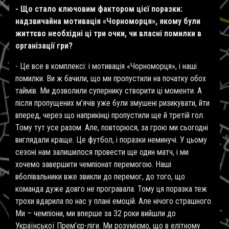
- Що стало ключовим фактором цієї поразки:
надзвичайна мотивація «Чорноморця», якому були
життєво необхідні ці три очки, чи власні помилки в
організації гри?
- Це все в комплексі: і мотивація «Чорноморця», і наші
помилки. Ви ж бачили, що ми пропустили на початку обох
таймів. Ми дозволили супернику створити ці моменти. А
після пропущених м’ячів уже були змушені ризикувати, йти
вперед, через що наприкінці пропустили ще й третій гол.
Тому тут усе разом. Але, повторюся, за грою ми сьогодні
виглядали краще. Це футбол, і поразки неминучі. У цьому
сезоні нам залишилося провести ще один матч, і ми
хочемо завершити чемпіонат перемогою. Наші
вболівальники вже звикли до перемог, до того, що
команда дуже довго не програвала. Тому ця поразка теж
трохи вдарила по нас у плані емоцій. Але нічого страшного.
Ми – чемпіони, ми вперше за 32 роки вийшли до
Української Прем’єр-ліги. Ми розуміємо, що в елітному