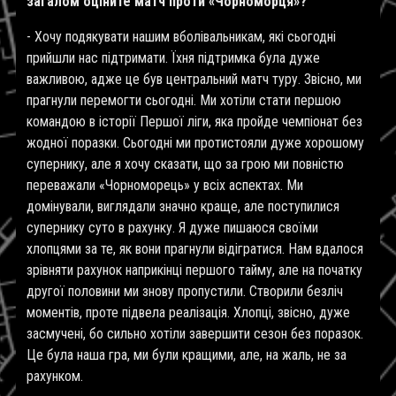
загалом оціните матч проти «Чорноморця»?
- Хочу подякувати нашим вболівальникам, які сьогодні
прийшли нас підтримати. Їхня підтримка була дуже
важливою, адже це був центральний матч туру. Звісно, ми
прагнули перемогти сьогодні. Ми хотіли стати першою
командою в історії Першої ліги, яка пройде чемпіонат без
жодної поразки. Сьогодні ми протистояли дуже хорошому
супернику, але я хочу сказати, що за грою ми повністю
переважали «Чорноморець» у всіх аспектах. Ми
домінували, виглядали значно краще, але поступилися
супернику суто в рахунку. Я дуже пишаюся своїми
хлопцями за те, як вони прагнули відігратися. Нам вдалося
зрівняти рахунок наприкінці першого тайму, але на початку
другої половини ми знову пропустили. Створили безліч
моментів, проте підвела реалізація. Хлопці, звісно, дуже
засмучені, бо сильно хотіли завершити сезон без поразок.
Це була наша гра, ми були кращими, але, на жаль, не за
рахунком.