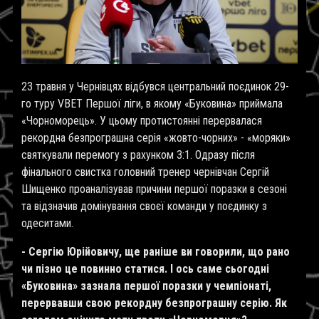
23 травня у Чернівцях відбувся центральний поєдинок 29-
го туру VBET Першої ліги, в якому «Буковина» приймала
«Чорноморець». У цьому протистоянні перервалася
рекордна безпрограшна серія «жовто-чорних» - «моряки»
святкували перемогу з рахунком 3:1. Одразу після
фінального свистка головний тренер чернівчан Сергій
Шищенко проаналізував причини першої поразки в сезоні
та відзначив домінування своєї команди у поєдинку з
одеситами.
- Сергію Юрійовичу, ще раніше ви говорили, що рано
чи пізно це повинно статися. І ось саме сьогодні
«Буковина» зазнала першої поразки у чемпіонаті,
перервавши свою рекордну безпрограшну серію. Як