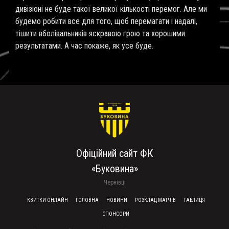
дивізіоні не буде такої великої кількості перемог. Але ми
будемо робити все для того, щоб перемагати і надалі,
тішити вболівальників яскравою грою та хорошими
результатами. А час покаже, як усе буде.
Офіційний сайт ФК
«Буковина»
Чернівці
FOOTER MENU
КВИТКИ ОНЛАЙН
ГОЛОВНА
НОВИНИ
РОЗКЛАД МАТЧІВ
ТАБЛИЦЯ
СПОНСОРИ