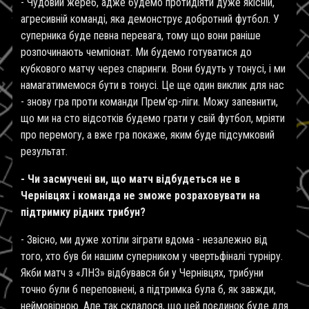
- Чудовий жереб, адже будемо протидіяти дуже якісній,
агресивній команді, яка демонструє добротний футбол. У
суперника буде певна перевага, тому що вони раніше
розпочинають чемпіонат. Ми будемо готуватися до
кубкового матчу через спаринги. Вони будуть у тонусі, і ми
намагатимемося бути в тонусі. Це ще один виклик для нас
- знову гра проти команди Прем’єр-ліги. Можу запевнити,
що ми на сто відсотків будемо грати у свій футбол, мріяти
про перемогу, а вже гра покаже, яким буде підсумковий
результат.
- Чи засмучені ви, що матч відбудеться не в
Чернівцях і команда не зможе розраховувати на
підтримку рідних трибун?
- Звісно, ми дуже хотіли зіграти вдома - незалежно від
того, хто був би нашим суперником у чвертьфіналі турніру.
Якби матч з «ЛНЗ» відбувався би у Чернівцях, трибуни
точно були б переповнені, а підтримка була б, як завжди,
неймовірною. Але так склалося, що цей поєдинок буде для