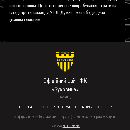
нас гостьовим. Це теж серйозне випробування - грати на
виїзді проти команди УПЛ. Думаю, матч буде дуже
цікавим і якісним.
Офіційний сайт ФК
«Буковина»
Чернівці
FOOTER MENU
ГОЛОВНА
НОВИНИ
РОЗКЛАД МАТЧІВ
ТАБЛИЦЯ
СПОНСОРИ
© Офіційний сайт ФК «Буковина» (Чернівці), 2020 - 2026. Всі права захищені.
Розробка
M.O.S. Media