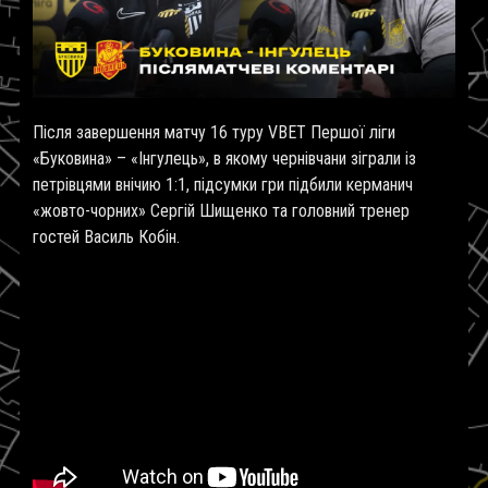
Після завершення матчу 16 туру VBET Першої ліги
«Буковина» – «Інгулець», в якому чернівчани зіграли із
петрівцями внічию 1:1, підсумки гри підбили керманич
«жовто-чорних» Сергій Шищенко та головний тренер
гостей Василь Кобін.