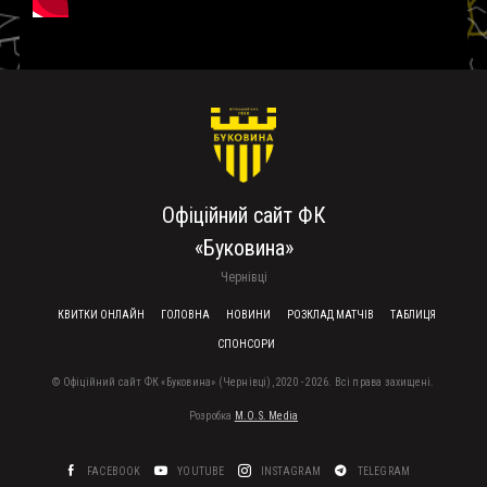
Офіційний сайт ФК
«Буковина»
Чернівці
FOOTER MENU
КВИТКИ ОНЛАЙН
ГОЛОВНА
НОВИНИ
РОЗКЛАД МАТЧІВ
ТАБЛИЦЯ
СПОНСОРИ
© Офіційний сайт ФК «Буковина» (Чернівці), 2020 - 2026. Всі права захищені.
Розробка
M.O.S. Media
FACEBOOK
YOUTUBE
INSTAGRAM
TELEGRAM