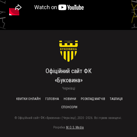
Офіційний сайт ФК
«Буковина»
Чернівці
FOOTER MENU
КВИТКИ ОНЛАЙН
ГОЛОВНА
НОВИНИ
РОЗКЛАД МАТЧІВ
ТАБЛИЦЯ
СПОНСОРИ
© Офіційний сайт ФК «Буковина» (Чернівці), 2020 - 2026. Всі права захищені.
Розробка
M.O.S. Media