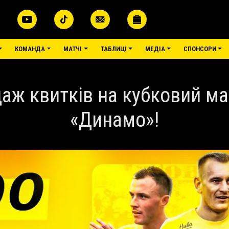
меню
КОМАНДА
МАТЧІ
ТАБЛИЦІ
МЕДІА
СПОНСОРИ
аж квитків на кубковий ма
«Динамо»!