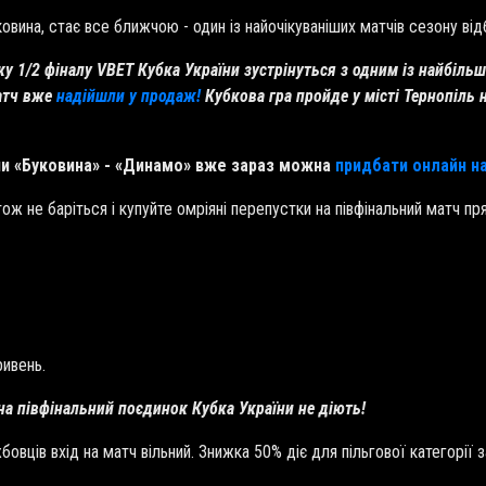
ковина, стає все ближчою - один із найочікуваніших матчів сезону 
ку 1/2 фіналу
VBET
Кубка України зустрінуться з одним із найбільш
атч вже
надійшли у продаж!
Кубкова гра пройде у місті Тернопіль 
ни «Буковина» - «Динамо» вже зараз можна
придбати онлайн н
тож не баріться і купуйте омріяні перепустки на півфінальний матч п
ривень.
на півфінальний поєдинок Кубка України не діють!
вців вхід на матч вільний. Знижка 50% діє для пільгової категорії з