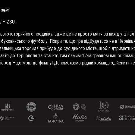
коди:
в – ZSU.
ього історичного поєдинку, адже це не просто матч за вихід у фінал
ю буковинського футболу
.
Попри те, що гра відбудеться не в Чернівц
лівальницька торсида прибуде до сусіднього міста, щоб підтримати 
джайте до Тернополя та станьте тим самим 12-м гравцем нашої кома
еред – до мрії, до фіналу! Допоможемо рідній команді здійснити 