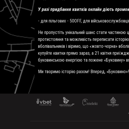
У разі придбання квитків онлайн діють промо
- для пільгових - 50OFF, для військовослужбовці
Не пропустіть унікальний шанс стати частиною ц
протистояння та можливість переписати історі
вболівальників і віримо, що «жовто-чорна» вбо
купуйте квитки прямо зараз, а 21 квітня приїж
буковинською енергією та пожене «Буковину» вп
Ми творимо історію разом! Вперед, «Буковино»!