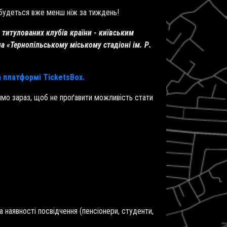
відбудеться вже менш ніж за тиждень!
 титулованих клубів країни - київським
на «Тернопільському міському стадіоні ім. Р.
а платформі TicketsBox.
рямо зараз, щоб не проґавити можливість стати
а наявності посвідчення (пенсіонери, студенти,