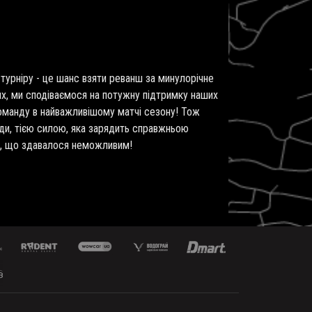
 турніру - це шанс взяти реванш за минулорічне
ях, ми сподіваємося на потужну підтримку наших
команду в найважливішому матчі сезону! Тож
нди, тією силою, яка зарядить справжньою
те, що здавалося неможливим!