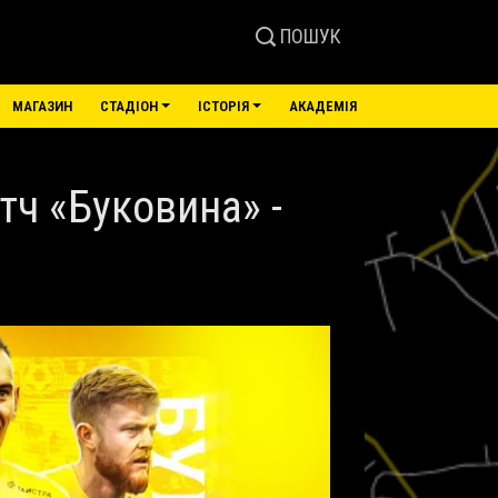
ПОШУК
МАГАЗИН
СТАДІОН
ІСТОРІЯ
АКАДЕМІЯ
тч «Буковина» -