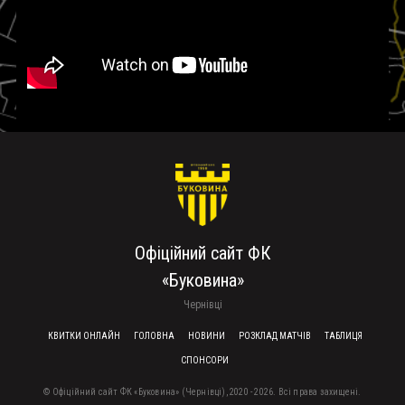
Офіційний сайт ФК
«Буковина»
Чернівці
FOOTER MENU
КВИТКИ ОНЛАЙН
ГОЛОВНА
НОВИНИ
РОЗКЛАД МАТЧІВ
ТАБЛИЦЯ
СПОНСОРИ
© Офіційний сайт ФК «Буковина» (Чернівці), 2020 - 2026. Всі права захищені.