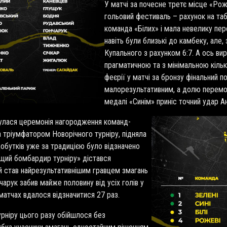
У матчі за почесне третє місце «Роже
гольовий фестиваль – рахунок на та
команда «Білих» і мала невелику пере
навіть були близькі до камбеку, але
Купального з рахунком 6:7. А ось вир
прагматичною та з мінімальною кільк
феєрії у матчі за бронзу фінальний 
малорезультативним, а долю перемож
медалі «Синім» приніс точний удар А
булася церемонія нагородження команд-
а тріумфатором Новорічного турніру, підняла
обутків уже за традицією було відзначено
ращий бомбардир турніру» дістався
й став найрезультативнішим гравцем змагань
нчарук забив майже половину від усіх голів у
матчах вдалося відзначитися 27 раз.
урніру цього разу обійшлося без