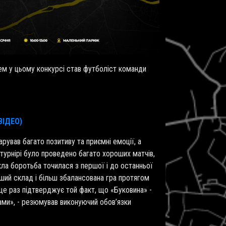
ем у цьому конкурсі став футболіст команди
ВІДЕО)
арував багато позитиву та приємні емоції, а
урнірі було проведено багато хороших матчів,
кла боротьба точилася з першої і до останньої
ніший склад і більш збалансована гра протягом
 ще раз підтверджує той факт, що «Буковина» -
жами», - резюмував виконуючий обов’язки