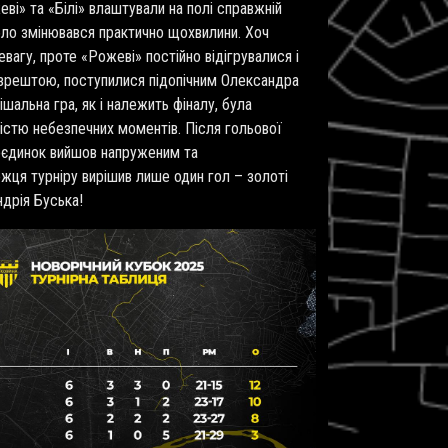
ві» та «Білі» влаштували на полі справжній
бло змінювався практично щохвилини. Хоч
вагу, проте «Рожеві» постійно відігрувалися і
, зрештою, поступилися підопічним Олександра
ішальна гра, як і належить фіналу, була
істю небезпечних моментів. Після гольової
поєдинок вийшов напруженим та
ця турніру вирішив лише один гол – золоті
ндрія Буська!