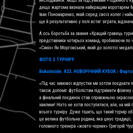
несподіванок. Якщо за підсумками Різдвяного к
дещо жартома визнали найкращим воротарем Ма
Іван Пономаренко, який серед своїх колег і най
ще й результативно у полі встиг зіграти, відзн
А ось боротьба за звання «Кращий гравець турн
представники чотирьох команд, пробиваючи по ч
«Синіх» Ян Морговський, який до золотої медалі
ФОТО З ТУРНІРУ
BukoInside. #23. НОВОРІЧНИЙ КУБОК | Фарто
«Під час зимової відпустки ми хотіли поєднати п
також допоміг футболістам підтримати фізичну 
а фінальний поєдинок став справжньою окрасою Н
хвилини! Ніхто не хотів поступатися, але, на мі
всього турніру. Дуже тішить, що такий турнір об
це велика футбольна родина, яка цінує традиції
головного тренера «жовто-чорних» Григорій Чур