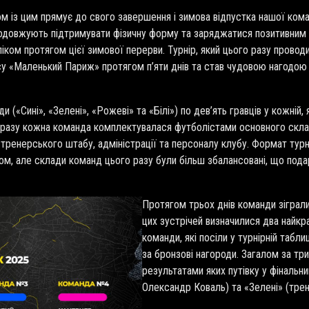
зом із цим прямує до свого завершення і зимова відпустка нашої ко
продовжують підтримувати фізичну форму та заряджатися позитивни
ліком протягом цієї зимової перерви. Турнір, який цього разу прово
су «Маленький Париж» протягом п’яти днів та став чудовою нагодою
(«Сині», «Зелені», «Рожеві» та «Білі») по дев’ять гравців у кожній, 
 разу кожна команда комплектувалася футболістами основного склад
тренерського штабу, адміністрації та персоналу клубу. Формат турні
ом, але склади команд цього разу були більш збалансовані, що пода
Протягом трьох днів команди зіграли
цих зустрічей визначилися два найкращ
команди, які посіли у турнірній табл
за бронзові нагороди. Загалом за три
результатами яких путівку у фінальн
Олександр Коваль) та «Зелені» (тре