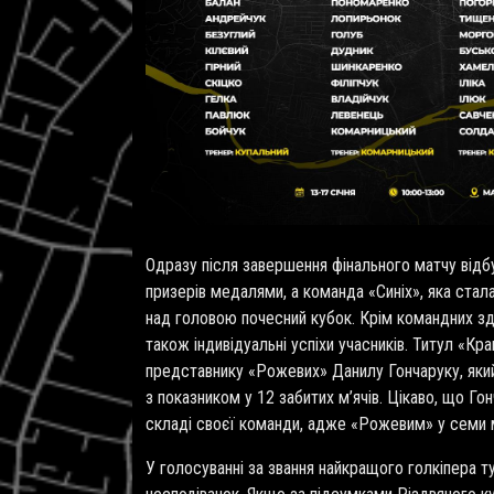
Одразу після завершення фінального матчу від
призерів медалями, а команда «Синіх», яка стал
над головою почесний кубок. Крім командних зд
також індивідуальні успіхи учасників. Титул «К
представнику «Рожевих» Данилу Гончаруку, яки
з показником у 12 забитих м’ячів. Цікаво, що Го
складі своєї команди, адже «Рожевим» у семи 
У голосуванні за звання найкращого голкіпера т