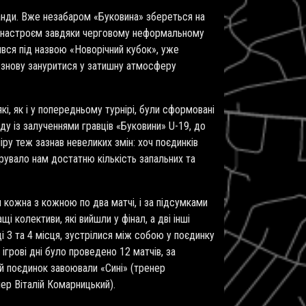
манди. Вже незабаром «Буковина» збереться на
м настроєм завдяки черговому неформальному
дився під назвою «Новорічний кубок», уже
 знову зануритися у затишну атмосферу
які, як і у попередньому турнірі, були сформовані
у із залученнями гравців «Буковини»
U
-19, до
ру теж зазнав невеликих змін: хоч поєдинків
рувало нам достатню кількість запальних та
 кожна з кожною по два матчі, і за підсумками
і колективи, які вийшли у фінал, а дві інші
иці 3 та 4 місця, зустрілися між собою у поєдинку
 ігрові дні було проведено 12 матчів, за
ий поєдинок завоювали «Сині» (тренер
нер Віталій Комарницький).