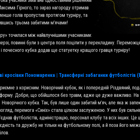
убка учасники змагань одностайним рішенням
ксима Гірного, то зараз нагороду отримав
менше голів пропустив протягом турніру, та
ачившись трьома забитими м’ячами!
іру» точилася між найвлучнішими учасниками:
ерзі, повинні були з центра поля поцілити у перекладину. Переможц
 і почесного кубка додав ще статуетку кращого гравця турніру!
ві кросівки Пономаренка | Трансферні забаганки футболістів (
риємне з корисним. Новорічний кубок, як і попередній Різдвяний, под
форму. Добре, що обійшлося без травм, адже це дуже важливо. На т
оворічного кубка. Так, був лише один забитий м’яч, але яка ж запе
й погляд, перемога «Синіх» стала цілком заслуженою. У них був силь
’єднав футболістів, адміністрацію, персонал клубу та всіх інших. Це
, єдність та дружбу не тільки на футбольному полі, а й поза його ме
ілов.