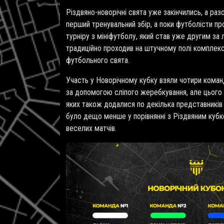
Різдвяно-новорічні свята
уже
закінчились, а ра
перший тренувальний збір, а поки футболісти 
турніру з мініфутболу, який став уже другим за 
традиційно проходив на штучному полі комплек
футбольного свята.
Участь у Новорічному кубку взяли чотири команди 
за допомогою сліпого жеребкування, але цього
яких також додалися по декілька представників 
було дещо менше у порівнянні з Різдвяним кубк
веселих матчів.