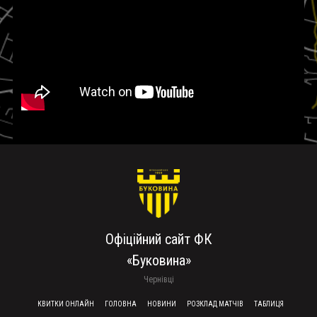
Офіційний сайт ФК
«Буковина»
Чернівці
FOOTER MENU
КВИТКИ ОНЛАЙН
ГОЛОВНА
НОВИНИ
РОЗКЛАД МАТЧІВ
ТАБЛИЦЯ