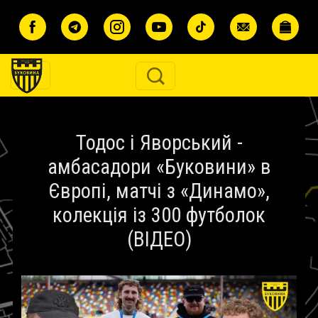
Перейти до основного вмісту
Тодос і Яворський -
амбасадори «Буковини» в
Європі, матчі з «Динамо»,
колекція із 300 футболок
(ВІДЕО)