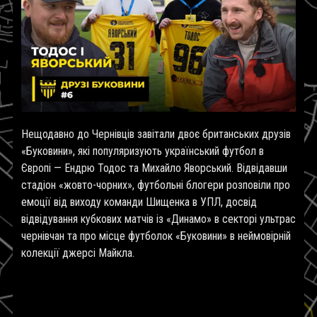
Нещодавно до Чернівців завітали двоє британських друзів
«Буковини», які популяризують український футбол в
Європі — Ендрю Тодос та Михайло Яворський. Відвідавши
стадіон «жовто-чорних», футбольні блогери розповіли про
емоції від виходу команди Шищенка в УПЛ, досвід
відвідування кубкових матчів із «Динамо» в секторі ультрас
чернівчан та про місце футболок «Буковини» в неймовірній
колекції джерсі Майкла.