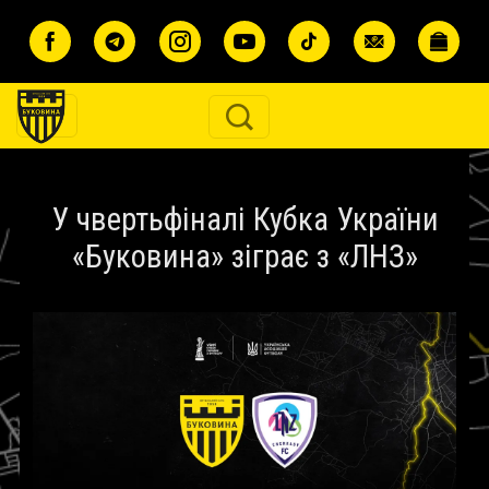
Перейти до основного вмісту
У чвертьфіналі Кубка України
«Буковина» зіграє з «ЛНЗ»