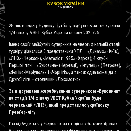
28 листопада у Будинку футболу відбулось жеребкування
1/4 фіналу
VBET
Кубка України сезону 2025/26.
Імена своїх майбутніх суперників на чвертьфінальній стадії
турніру дізналися 3 представники УПЛ – «Динамо» (Київ),
«ЛНЗ» (Черкаси), «Металіст 1925» (Харків); 4 клуби
Першої ліги – «Буковина» (Чернівці), «Інгулець» (Петрове),
«Фенікс-Маріуполь» і «Чернігів», а також одна команда з
Другої ліги – столичний «Локомотив».
За підсумками жеребкування суперником «Буковини»
на стадії 1/4 фіналу
VBET
Кубка України буде
черкаський «ЛНЗ», який представляє українську
Прем
’
єр-лігу.
Гра відбудеться у Черкасах на стадіоні «Черкаси-Арена».
Базова дата проведення чвертьфінальних матчів турніру –