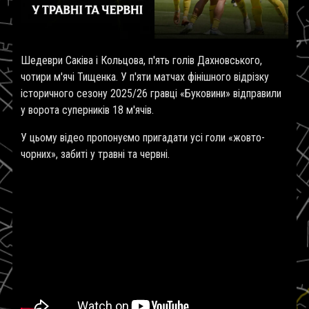
Шедеври Саківа і Кольцова, п'ять голів Дахновського,
чотири м'ячі Тищенка. У п'яти матчах фінішного відрізку
історичного сезону 2025/26 гравці «Буковини» відправили
у ворота суперників 18 м'ячів.
У цьому відео пропонуємо пригадати усі голи «жовто-
чорних», забиті у травні та червні.