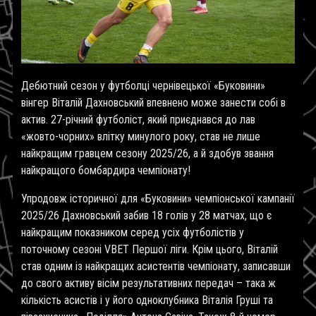
Дебютний сезон у футболці чернівецької «Буковини»
вінгер Віталій Дахновський впевнено може занести собі в
актив. 27-річний футболіст, який приєднався до лав
«жовто-чорних» влітку минулого року, став не лише
найкращим гравцем сезону 2025/26, а й здобув звання
найкращого бомбардира чемпіонату!
Упродовж історичної для «Буковини» чемпіонської кампанії
2025/26 Дахновський забив 18 голів у 28 матчах, що є
найкращим показником серед усіх футболістів у
поточному сезоні VBET Першої ліги. Крім цього, Віталій
став одним із найкращих асистентів чемпіонату, записавши
до свого активу вісім результативних передач – така ж
кількість асистів і у його одноклубника Віталія Груші та