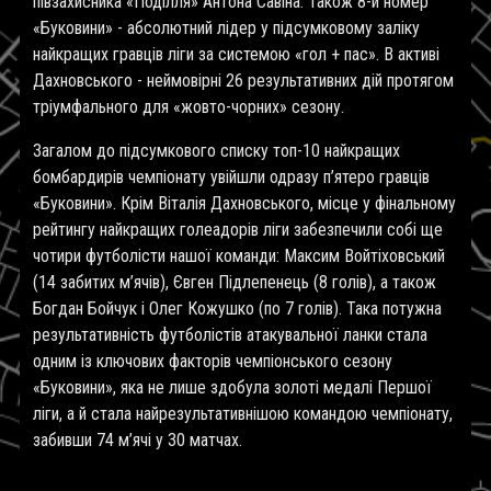
півзахисника «Поділля» Антона Савіна. Також 8-й номер
«Буковини» - абсолютний лідер у підсумковому заліку
найкращих гравців ліги за системою «гол + пас». В активі
Дахновського - неймовірні 26 результативних дій протягом
тріумфального для «жовто-чорних» сезону.
Загалом до підсумкового списку топ-10 найкращих
бомбардирів чемпіонату увійшли одразу п’ятеро гравців
«Буковини». Крім Віталія Дахновського, місце у фінальному
рейтингу найкращих голеадорів ліги забезпечили собі ще
чотири футболісти нашої команди: Максим Войтіховський
(14 забитих м’ячів), Євген Підлепенець (8 голів), а також
Богдан Бойчук і Олег Кожушко (по 7 голів). Така потужна
результативність футболістів атакувальної ланки стала
одним із ключових факторів чемпіонського сезону
«Буковини», яка не лише здобула золоті медалі Першої
ліги, а й стала найрезультативнішою командою чемпіонату,
забивши 74 м’ячі у 30 матчах.