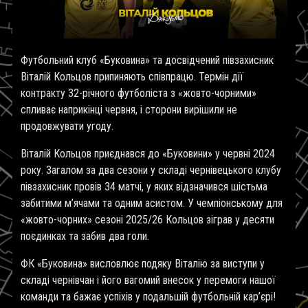
Футбольний клуб «Буковина» та досвідчений півзахисник
Віталій Кольцов припиняють співпрацю. Термін дії
контракту 32-річного футболіста з «жовто-чорними»
спливає наприкінці червня, і сторони вирішили не
продовжувати угоду.
Віталій Кольцов приєднався до «Буковини» у червні 2024
року. Загалом за два сезони у складі чернівецького клубу
півзахисник провів 34 матчі, у яких відзначився шістьма
забитими м’ячами та одним асистом. У чемпіонському для
«жовто-чорних» сезоні 2025/26 Кольцов зіграв у десяти
поєдинках та забив два голи.
ФК «Буковина» висловлює подяку Віталію за виступи у
складі чернівчан і його вагомий внесок у перемоги нашої
команди та бажає успіхів у подальшій футбольній кар’єрі!