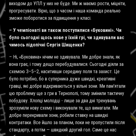
виходом до УПЛ у них не буде. Ми ж маємо рости, міцніти,
прогресувати. Вірю, що з часом і наша команда реально
зможе поборотися за підвищення у класі.
– У чемпіонаті ви також поступилися «Буковині». Чи
було сьогодні щось нове у їхній грі, чи здивували вас
чимось підопічні Сергія Шищенка?
– Ні, «Буковина» нічим не здивувала. Ми добре знали, як
вона грає, і тому дещо перебудувалися. Сьогодні діяли за
схемою 3–5–2, наситивши середину поля та захист. Це
було потрібно, бо в суперника дуже швидкі, креативні
гравці, які добре відкриваються у вільні зони. Ми пам’ятали
цю проблему ще з гри в Тернополі, тому змінили тактичну
побудову. Хлопці молодці - лише за два дні тренувань
зрозуміли нову схему і виконували те, що вимагали. Ми
добре перекривали зони, робили ставку на швидкі
контратаки. Все йшло за планом, поки не пропустили після
стандарту, а потім — швидкий другий гол. Саме це нас