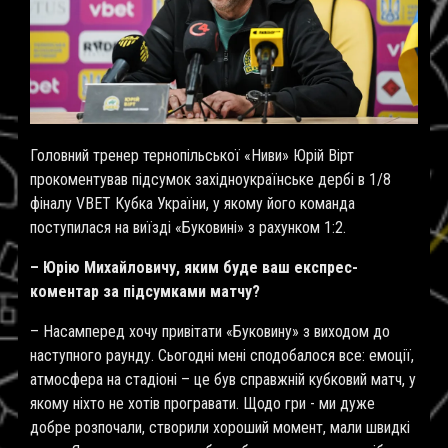
Головний тренер тернопільської «Ниви» Юрій Вірт
прокоментував підсумок західноукраїнське дербі в 1/8
фіналу VBET Кубка України, у якому його команда
поступилася на виїзді «Буковині» з рахунком 1:2.
– Юрію Михайловичу, яким буде ваш експрес-
коментар за підсумками матчу?
– Насамперед хочу привітати «Буковину» з виходом до
наступного раунду. Сьогодні мені сподобалося все: емоції,
атмосфера на стадіоні – це був справжній кубковий матч, у
якому ніхто не хотів програвати. Щодо гри - ми дуже
добре розпочали, створили хороший момент, мали швидкі