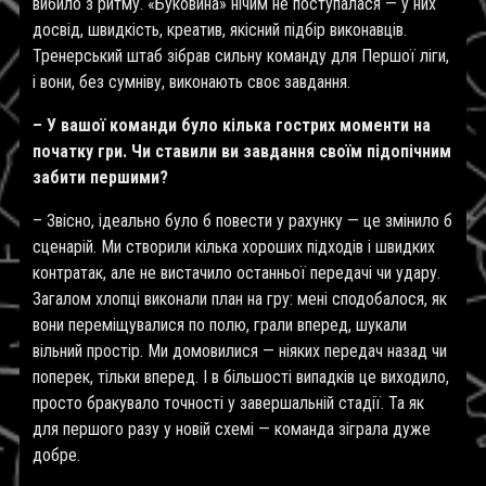
вибило з ритму. «Буковина» нічим не поступалася — у них
досвід, швидкість, креатив, якісний підбір виконавців.
Тренерський штаб зібрав сильну команду для Першої ліги,
і вони, без сумніву, виконають своє завдання.
– У вашої команди було кілька гострих моменти на
початку гри. Чи ставили ви завдання своїм підопічним
забити першими?
– Звісно, ідеально було б повести у рахунку — це змінило б
сценарій. Ми створили кілька хороших підходів і швидких
контратак, але не вистачило останньої передачі чи удару.
Загалом хлопці виконали план на гру: мені сподобалося, як
вони переміщувалися по полю, грали вперед, шукали
вільний простір. Ми домовилися — ніяких передач назад чи
поперек, тільки вперед. І в більшості випадків це виходило,
просто бракувало точності у завершальній стадії. Та як
для першого разу у новій схемі — команда зіграла дуже
добре.