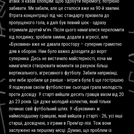
атаки. Я казав хлопцям: щоб здобути перемогу, потрібно
забивати. Ми забили, але це сталося вже на 90-й хвилині.
Втрата концентрації під час стандарту призвела до
пропущеного гола, а далі був певний шок - одразу
отримали другий м’яч. Після цього намагалися переломити
хід поєдинку, зробили заміни, додали в агресії, але
«Буковина» вже не давала простору – суперник грамотно
діяв в обороні. Нам було важко доходити до воріт
суперника. Десь не вистачило майстерності, хоча ми
намагалися створювати моменти за рахунок більш
вертикального, агресивного футболу. Забили наприкінці,
але якби зробили це раніше - інтрига була б ще гострішою.
Я подякував своїм футболістам: сьогодні грала молодість
проти досвіду. У старті вийшли десять гравців віком від 20
до 23 років. Це дуже молодий колектив, який тільки
починає свій футбольний шлях. У «Буковини» ж
наймолодшому гравцеві, який вийшов у старті - 26, усі інші
старші, досвідчені, з іграми в Прем’єр-лізі. Тож вони
заслужено на першому місці. Думаю, що проблем із