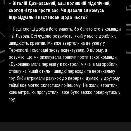
– Віталій Дахновський, ваш колишній підопічний,
сьогодні грав проти вас. Чи давали ви комусь
індивідуальні настанови щодо нього?
– Наші хлопці добре його знають, бо багато хто з команди
- зі Львова. Всі чудово розуміють, який у нього дриблінг,
швидкість, креатив. Ми вже звертали на це увагу у
Тернополі, і сьогодні знову акцентували. В цілому, я
розумію, що ми ризикували, граючи проти такої команди.
«Буковина» мала перевагу в контролі м’яча, а ми зробили
ставку на інший стиль - швидкі переходи та вертикальну
гру. Якби втримали рахунок до перерви, думаю, у другому
таймі все могло скластися по-іншому. На жаль, втратили
концентрацію, пропустили і вже було важко повернутись у
гру.