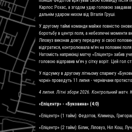
пізніше Федотов врятував свою команду після по
Карлос Рохас, а згодом удар головою завдавав
дальнім ударом низом від Віталія Груші.
У другому таймі команди майже повністю оновил
боротьбу в центрі поля, а небезпечні моменти в
Ліповуз виконав довгу передачу зі своєї половин
відігратися, контролювала м’яч на половині пол
Натомість наприкінці матчу «Епіцентр» забив у
головою відправив м’яч у сітку воріт. Цей гол 
У підсумку в другому літньому спарингу «Букови
чорні» проведуть 11 липня - чернівчани протис
4 липня. Літні збори 2026. Контрольний матч. К
«Епіцентр» - «Буковина» (4:0)
«Епіцентр» (1 тайм): Федотов, Климець, Григора
«Епіцентр» (2 тайм): Білик, Ліповуз, Ніл Кош, Л