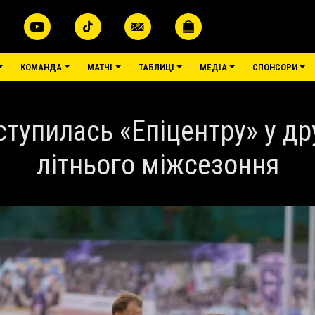
КОМАНДА
МАТЧІ
ТАБЛИЦІ
МЕДІА
СПОНСОРИ
ступилась «Епіцентру» у др
літнього міжсезоння