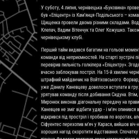
У суботу, 4 липня, чернівецька «Буковина» пров
був «Епіцентр» із Кам’янця-Подільського – коман
Щищенка провели двома різними складами. Водно
Клепач, Вадим Вітенчук та Олег Кожушко. Також 
чернівецькому клубі.
Перший тайм видався багатим на гольові момент
команди від неприємностей. На старті зустрічі 
перевірив пильність голкіпера «Епіцентру». Зго
вчасно заблокував постріл. На 15-й хвилині черн
штрафний майданчик на Войтіховського. Форвард 
уже Данилу Каневцеву довелося вступати в гру
урятував команду після добивання Сидуна. Втім,
Миронюк виконав діагональну передачу на прави
Каневцев не зміг відбити удар - і м’яч опинився 
відкрився під простріл і пробивав по воротах, а
Сіфуентес перехопив м’яч у Карася, вийшов віч-
хороших нагод скоротити відставання. Спочатку 