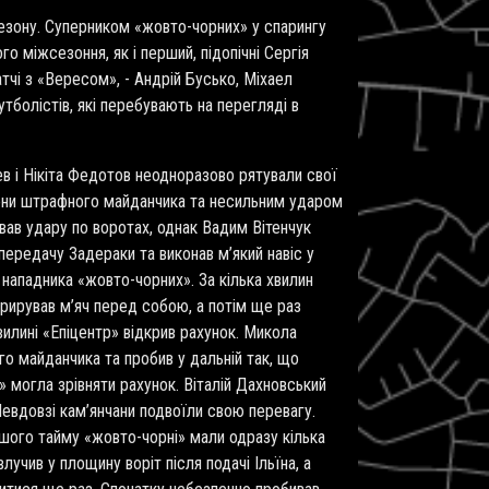
сезону. Суперником «жовто-чорних» у спарингу
о міжсезоння, як і перший, підопічні Сергія
чі з «Вересом», - Андрій Бусько, Міхаел
тболістів, які перебувають на перегляді в
в і Нікіта Федотов неодноразово рятували свої
 зони штрафного майданчика та несильним ударом
вав удару по воротах, однак Вадим Вітенчук
 передачу Задераки та виконав м’який навіс у
нападника «жовто-чорних». За кілька хвилин
рирував м’яч перед собою, а потім ще раз
вилині «Епіцентр» відкрив рахунок. Микола
о майданчика та пробив у дальній так, що
а» могла зрівняти рахунок. Віталій Дахновський
 Невдовзі кам’янчани подвоїли свою перевагу.
ершого тайму «жовто-чорні» мали одразу кілька
учив у площину воріт після подачі Ільїна, а