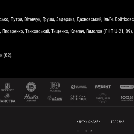
сько, Путря, Вітенчук, Груша, Задерака, Дахновський, Ільїн, Войтіхов
1, Писаренко, Танковський, Тищенко, Клепач, Гамолов (ГНП
U-21
, 89)
к (82).
FOOTER MENU
КВИТКИ ОНЛАЙН
ГОЛОВНА
СПОНСОРИ