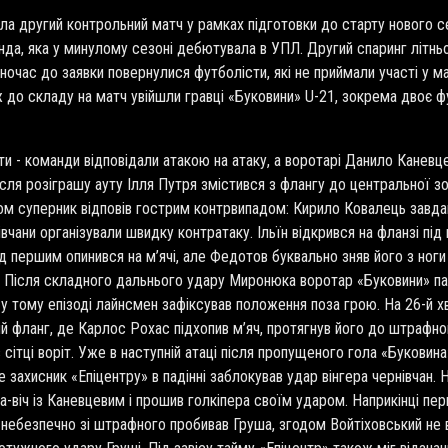
ела другий контрольний матч у рамках підготовки до старту нового 
да, яка у минулому сезоні дебютувала в УПЛ. Другий спаринг літньог
час до заявки повернулися футболісти, які не приймали участі у мат
до складу на матч увійшли гравці «Буковини» U-21, зокрема двоє фу
и - команди відповідали атакою на атаку, а воротарі Данило Каневце
після розіграшу ауту Ілля Путря змістився з флангу до центральної
дом суперник відповів гострим контрвипадом: Кирило Ковалець завда
івчани організували швидку контратаку. Ільїн відкрився на фланзі під
першим опинився на м’ячі, але Федотов буквально зняв його з ноги 
. Після складного дальнього удару Миронюка воротар «Буковини» па
 у тому епізоді лайнсмен зафіксував положення поза грою. На 26-й х
й фланг, де Карлос Рохас підхопив м’яч, протягнув його до штрафног
в сітці воріт. Уже в наступній атаці після пропущеного гола «Буковин
ле захисник «Епіцентру» в падінні заблокував удар вінгера чернівчан.
на-віч із Каневцевим і прошив голкіпера своїм ударом. Наприкінці п
небезпечно зі штрафного пробивав Груша, згодом Войтіховський не вл