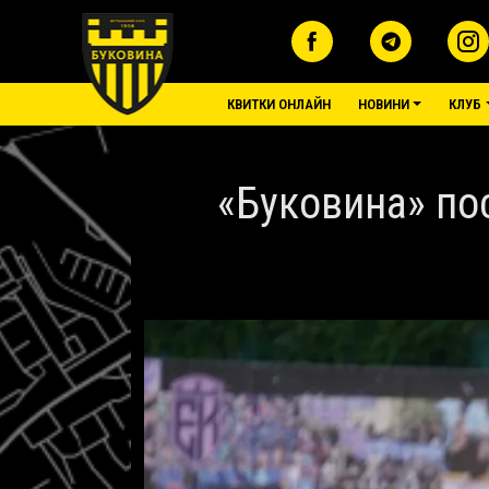
Перейти до основного вмісту
основне меню
КВИТКИ ОНЛАЙН
НОВИНИ
КЛУБ
«Буковина» по