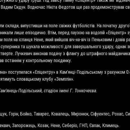
тужного удару Груші. Під завісу тайму «Епіцентр» також міг відзна
 Вадим Сидун. Водночас Нікіта Федотов ще раз продемонстрував св
и склади, випустивши на поле свіжих футболістів. На початку друго
иникали лише епізодично. Втім, перед паузою на водопій «Епіцентр» з
и поля на іспанця Нене, який вийшов віч-на-віч із Пеньковим і довів 
я суперника та шукала можливості для завершального удару, однак з
четверте. Лучкевич виконав подачу з флангу до штрафного майданчик
став останнім у контрольному поєдинку.
на» поступилася «Епіцентру» в Кам’янці-Подільському з рахунком 0:
тоятимуть словацькому клубу «Земплін».
ам’янець-Подільський, стадіон імені Г. Тонкочеєва.
щук, Горін, Бойко, Таварес, Ковалець, Миронюк, Сіфуентес, Рохас, Си
учеквич, Запорожець, Козак, Нене, Себеріо, ГНП, Євпак, Климець.