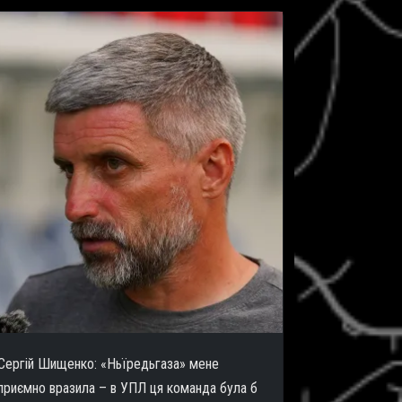
Сергій Шищенко: «Ньїредьгаза» мене
приємно вразила – в УПЛ ця команда була б