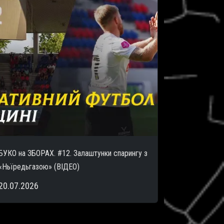
БУКО на ЗБОРАХ. #12. Залаштунки спарингу з
«Ньїредьгазою» (ВІДЕО)
20.07.2026