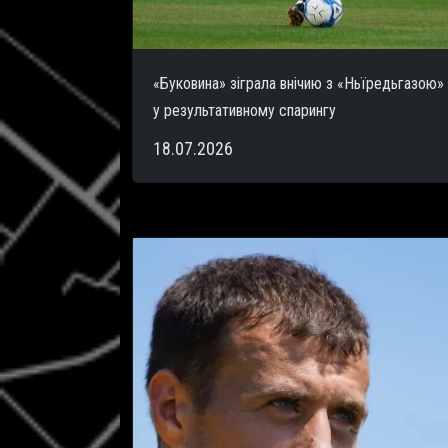
«Буковина» зіграла внічию з «Ньїредьгазою»
у результативному спарингу
18.07.2026