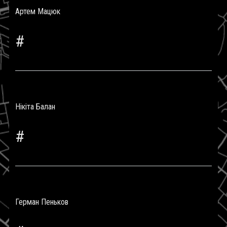
Артем Мацюк
#
Нікіта Балан
#
Герман Пеньков