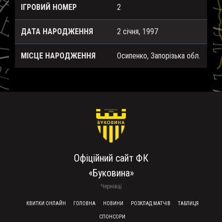
ІГРОВИЙ НОМЕР
2
ДАТА НАРОДЖЕННЯ
2 січня, 1997
МІСЦЕ НАРОДЖЕННЯ
Осипенко, Запорізька обл.
Офіційний сайт ФК
«Буковина»
Чернівці
FOOTER MENU
КВИТКИ ОНЛАЙН
ГОЛОВНА
НОВИНИ
РОЗКЛАД МАТЧІВ
ТАБЛИЦЯ
СПОНСОРИ