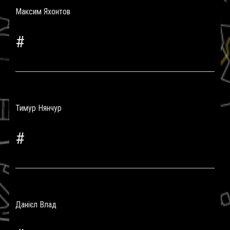
Максим Яхонтов
#
Тимур Нянчур
#
Данієл Влад