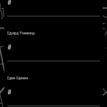
#
Едуард Романець
#
Едвін Одінака
#