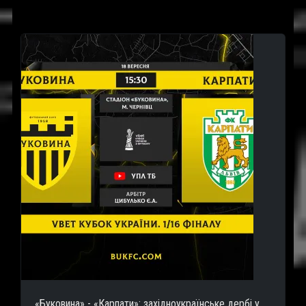
«Буковина» - «Карпати»: західноукраїнське дербі у