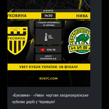
«Буковина» - «Нива»: чергове західноукраїнське
кубкове дербі у Чернівцях!