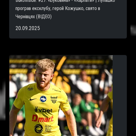
BukoInside. #27. «Буковина» - «Карпати» | Лупашко
програв ексклубу, герой Кожушко, свято в
Чернівцях (ВІДЕО)
20.09.2025