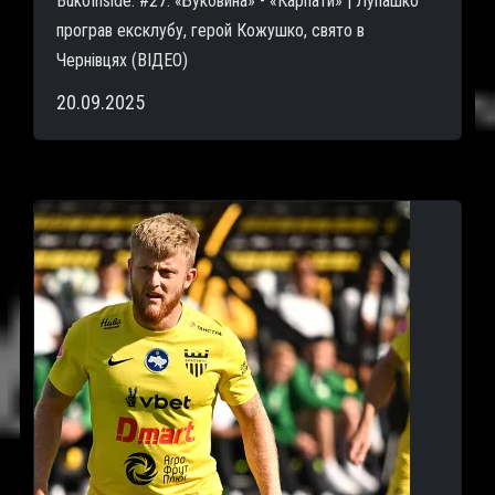
BukoInside. #27. «Буковина» - «Карпати» | Лупашко
програв ексклубу, герой Кожушко, свято в
Чернівцях (ВІДЕО)
20.09.2025