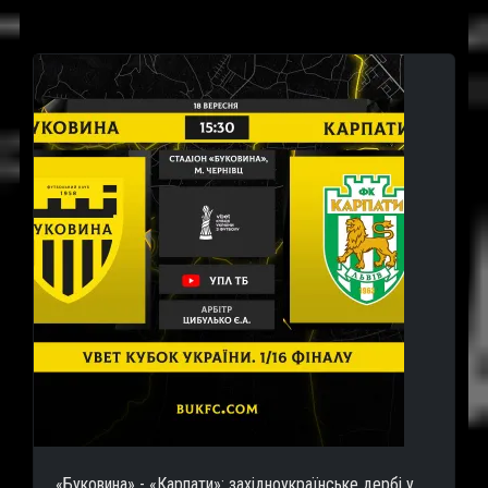
«Буковина» - «Карпати»: західноукраїнське дербі у